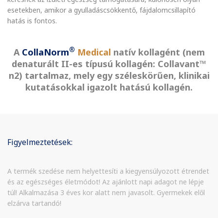
esetekben, amikor a gyulladáscsökkentő, fájdalomcsillapító
hatás is fontos.
®
A
CollaNorm
Medical
natív kollagént (nem
denaturált II-es típusú kollagén: Collavant™
n2) tartalmaz, mely egy széleskörűen, klinikai
kutatásokkal igazolt hatású kollagén.
Figyelmeztetések:
A termék szedése nem helyettesíti a kiegyensúlyozott étrendet
és az egészséges életmódot! Az ajánlott napi adagot ne lépje
túl! Alkalmazása 3 éves kor alatt nem javasolt. Gyermekek elől
elzárva tartandó!