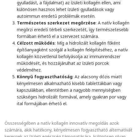
gyulladást, a fájdalmat) az ízületi kollagén ellen, ami
különösen hasznos lehet ízületi gyulladások vagy
autoimmun eredetű problémák esetén.
Természetes szerkezet megőrzése
: A natív kollagén
megőrzi eredeti térbeli szerkezetét, így természetesebb
formában érhető el a szervezet számára.
Célzott működés
: Míg a hidrolizált kollagén főként
építőanyagként szolgál a kollagén felépítéséhez, a natív
kollagén közvetlenül befolyásolja az immunrendszer
működését, és hozzájárulhat az ízületi porcok
védelméhez.
Könnyű fogyaszthatóság
: Az alacsony dózis miatt
kényelmesen alkalmazható kisebb tablettákban vagy
kapszulákban, ellentétben a nagyobb mennyiségben
szükséges hidrolizált formával, amely gyakran por vagy
ital formájában érhető el.
Összességében a natív kollagén innovatív megoldás azok
számára, akik hatékony, kényelmesen fogyasztható alternatívát
keresnek az ízületi egészség támogatására, különösen olyan