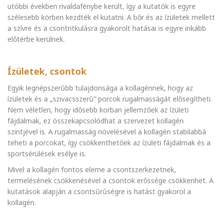
utóbbi években rivaldafénybe került, így a kutatók is egyre
szélesebb körben kezdték el kutatni. A bőr és az ízületek mellett
a szívre és a csontritkulásra gyakorolt hatásai is egyre inkább
előtérbe kerülnek.
Ízületek, csontok
Egyik legnépszerűbb tulajdonsága a kollagénnek, hogy az
ízületek és a „szivacsszerű” porcok rugalmasságát elősegítheti.
Nem véletlen, hogy idősebb korban jellemzőek az ízületi
fájdalmak, ez összekapcsolódhat a szervezet kollagén
szintjével is. A rugalmasság növelésével a kollagén stabilabbá
teheti a porcokat, így csökkenthetőek az ízületi fájdalmak és a
sportsérülések esélye is.
Mivel a kollagén fontos eleme a csontszerkezetnek,
termelésének csökkenésével a csontok erőssége csökkenhet. A
kutatások alapján a csontsűrűségre is hatást gyakorol a
kollagén.