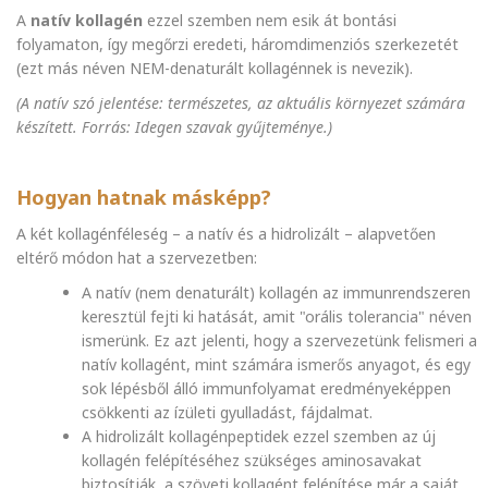
A
natív
kollagén
ezzel szemben nem esik át bontási
folyamaton, így megőrzi eredeti, háromdimenziós szerkezetét
(ezt más néven NEM-denaturált kollagénnek is nevezik).
(A natív szó jelentése: természetes, az aktuális környezet számára
készített. Forrás: Idegen szavak gyűjteménye.)
Hogyan hatnak másképp?
A két kollagénféleség – a natív és a hidrolizált – alapvetően
eltérő módon hat a szervezetben:
A natív (nem denaturált) kollagén az immunrendszeren
keresztül fejti ki hatását, amit "orális tolerancia" néven
ismerünk. Ez azt jelenti, hogy a szervezetünk felismeri a
natív kollagént, mint számára ismerős anyagot, és egy
sok lépésből álló immunfolyamat eredményeképpen
csökkenti az ízületi gyulladást, fájdalmat.
A hidrolizált kollagénpeptidek ezzel szemben az új
kollagén felépítéséhez szükséges aminosavakat
biztosítják, a szöveti kollagént felépítése már a saját