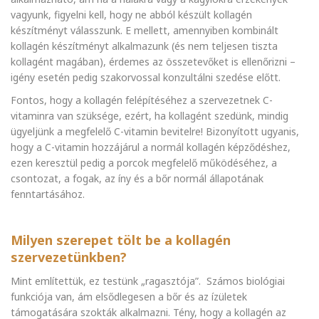
vagyunk, figyelni kell, hogy ne abból készült kollagén
készítményt válasszunk. E mellett, amennyiben kombinált
kollagén készítményt alkalmazunk (és nem teljesen tiszta
kollagént magában), érdemes az összetevőket is ellenőrizni –
igény esetén pedig szakorvossal konzultálni szedése előtt.
Fontos, hogy a kollagén felépítéséhez a szervezetnek C-
vitaminra van szüksége, ezért, ha kollagént szedünk, mindig
ügyeljünk a megfelelő C-vitamin bevitelre! Bizonyított ugyanis,
hogy a C-vitamin hozzájárul a normál kollagén képződéshez,
ezen keresztül pedig a porcok megfelelő működéséhez, a
csontozat, a fogak, az íny és a bőr normál állapotának
fenntartásához.
Milyen szerepet tölt be a kollagén
szervezetünkben?
Mint említettük, ez testünk „ragasztója”. Számos biológiai
funkciója van, ám elsődlegesen a bőr és az ízületek
támogatására szokták alkalmazni. Tény, hogy a kollagén az