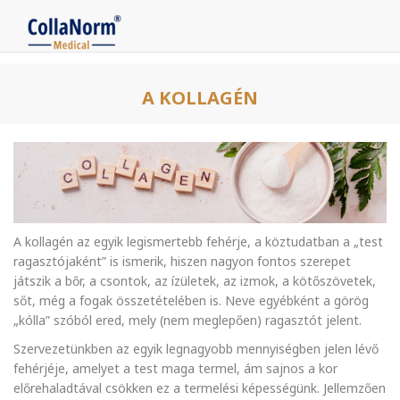
A KOLLAGÉN
A kollagén az egyik legismertebb fehérje, a köztudatban a „test
ragasztójaként” is ismerik, hiszen nagyon fontos szerepet
játszik a bőr, a csontok, az ízületek, az izmok, a kötőszövetek,
sőt, még a fogak összetételében is. Neve egyébként a görög
„kólla” szóból ered, mely (nem meglepően) ragasztót jelent.
Szervezetünkben az egyik legnagyobb mennyiségben jelen lévő
fehérjéje, amelyet a test maga termel, ám sajnos a kor
előrehaladtával csökken ez a termelési képességünk. Jellemzően