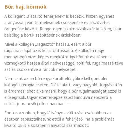
Bőr, haj, körmök
A kollagént „fiatalító fehérjének” is becézik, hiszen egyenes
arányosság van termelésének csökkenése és a szövetek
öregedése között. Rengetegen alkalmazzák akár külsőleg, akár
belsőleg a bőrük szépítésének érdekében.
Mivel a kollagén „ragasztó” hatású, ezért a bőr
rugalmasságához is kulcsfontosságú. A kollagén nagy
mennyiségű vizet képes megkötni, így bőrünk esetében is
vízmegkötő hatása által nedvességgel tölti fel, rugalmassá téve
azt és csökkentve a ráncok mélységét.
Nem csak az arcbőrre gyakorolt előnyökre kell gondolni
kollagén-terápia esetén. Diéta alatt, vagy nagyobb fogyás után
is érdemes lehet alkalmazni, hogy a bőr rugalmasságát ezzel is
elősegítsük. Ugyanezen elképzelésből kiindulva népszerű a
cellulit (narancsőr) elleni harcban is.
Fontos azonban, hogy látványos változást csak abban az
esetben tapasztalhatunk ettől a fehérjétől, ha a problémát
kiváltó ok is a kollagén hiányából származott.