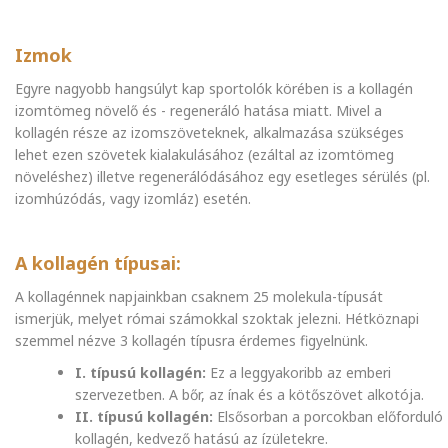
Izmok
Egyre nagyobb hangsúlyt kap sportolók körében is a kollagén
izomtömeg növelő és - regeneráló hatása miatt. Mivel a
kollagén része az izomszöveteknek, alkalmazása szükséges
lehet ezen szövetek kialakulásához (ezáltal az izomtömeg
növeléshez) illetve regenerálódásához egy esetleges sérülés (pl.
izomhúzódás, vagy izomláz) esetén.
A kollagén típusai:
A kollagénnek napjainkban csaknem 25 molekula-típusát
ismerjük, melyet római számokkal szoktak jelezni. Hétköznapi
szemmel nézve 3 kollagén típusra érdemes figyelnünk.
I. típusú kollagén:
Ez a leggyakoribb az emberi
szervezetben. A bőr, az ínak és a kötőszövet alkotója.
II. típusú kollagén:
Elsősorban a porcokban előforduló
kollagén, kedvező hatású az ízületekre.