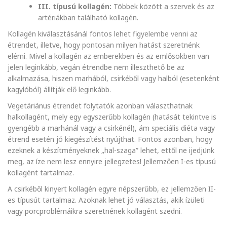
III. típusú kollagén:
Többek között a szervek és az
artériákban található kollagén.
Kollagén kiválasztásánál fontos lehet figyelembe venni az
étrendet, illetve, hogy pontosan milyen hatást szeretnénk
elérni. Mivel a kollagén az emberekben és az emlősökben van
jelen leginkább, vegán étrendbe nem illeszthető be az
alkalmazása, hiszen marhából, csirkéből vagy halból (esetenként
kagylóból) állítják elő leginkább.
Vegetáriánus étrendet folytatók azonban választhatnak
halkollagént, mely egy egyszerűbb kollagén (hatását tekintve is
gyengébb a marhánál vagy a csirkénél), ám speciális diéta vagy
étrend esetén jó kiegészítést nyújthat. Fontos azonban, hogy
ezeknek a készítményeknek „hal-szaga” lehet, ettől ne ijedjünk
meg, az íze nem lesz ennyire jellegzetes! Jellemzően I-es típusú
kollagént tartalmaz.
A csirkéből kinyert kollagén egyre népszerűbb, ez jellemzően II-
es típusút tartalmaz. Azoknak lehet jó választás, akik ízületi
vagy porcproblémáikra szeretnének kollagént szedni.