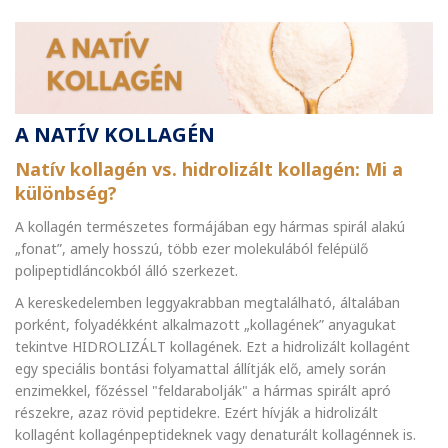
A NATÍV KOLLAGÉN
Natív kollagén vs. hidrolizált kollagén: Mi a
különbség?
A kollagén természetes formájában egy hármas spirál alakú
„fonat”, amely hosszú, több ezer molekulából felépülő
polipeptidláncokból álló szerkezet.
A kereskedelemben leggyakrabban megtalálható, általában
porként, folyadékként alkalmazott „kollagének” anyagukat
tekintve HIDROLIZÁLT kollagének. Ezt a hidrolizált kollagént
egy speciális bontási folyamattal állítják elő, amely során
enzimekkel, főzéssel "feldarabolják" a hármas spirált apró
részekre, azaz rövid peptidekre. Ezért hívják a hidrolizált
kollagént kollagénpeptideknek vagy denaturált kollagénnek is.