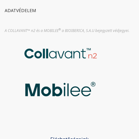
ADATVÉDELEM
®
A COLLAVANT™
n2 és a MOBILEE
a BIOIBERICA, S.A.U bejegyzett védjegyei.