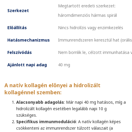
Megtartott eredeti szerkezet:
Szerkezet
háromdimenziós hármas spirál
Előállítás
Nincs hidrolízis vagy enzimkezelés
Hatásmechanizmus
Immunrendszeren keresztül hat (orális
Felszívódás
Nem bomlik le, célzott immunhatása 
Ajánlott napi adag
40 mg
A natív kollagén előnyei a hidrolizált
kollagénnel szemben:
Alacsonyabb adagolás
: Már napi 40 mg hatásos, míg a
hidrolizált kollagén esetében legalább napi 10 g
szükséges.
Specifikus immunmoduláció
: A natív kollagén képes
csökkenteni az immunrendszer túlzott válaszait (a