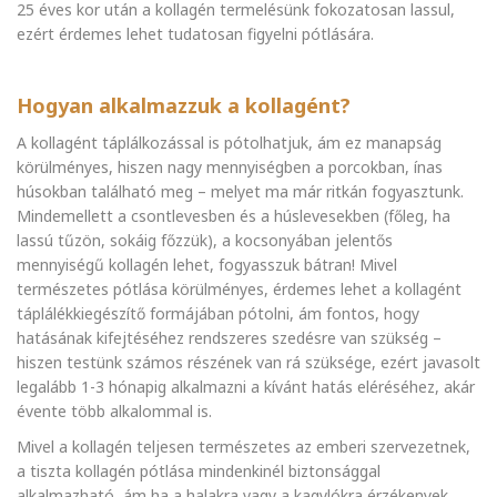
25 éves kor után a kollagén termelésünk fokozatosan lassul,
ezért érdemes lehet tudatosan figyelni pótlására.
Hogyan alkalmazzuk a kollagént?
A kollagént táplálkozással is pótolhatjuk, ám ez manapság
körülményes, hiszen nagy mennyiségben a porcokban, ínas
húsokban található meg – melyet ma már ritkán fogyasztunk.
Mindemellett a csontlevesben és a húslevesekben (főleg, ha
lassú tűzön, sokáig főzzük), a kocsonyában jelentős
mennyiségű kollagén lehet, fogyasszuk bátran! Mivel
természetes pótlása körülményes, érdemes lehet a kollagént
táplálékkiegészítő formájában pótolni, ám fontos, hogy
hatásának kifejtéséhez rendszeres szedésre van szükség –
hiszen testünk számos részének van rá szüksége, ezért javasolt
legalább 1-3 hónapig alkalmazni a kívánt hatás eléréséhez, akár
évente több alkalommal is.
Mivel a kollagén teljesen természetes az emberi szervezetnek,
a tiszta kollagén pótlása mindenkinél biztonsággal
alkalmazható, ám ha a halakra vagy a kagylókra érzékenyek