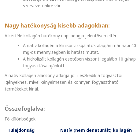
szervezetünkre vár.
Nagy hatékonyság kisebb adagokban:
A kétféle kollagén hatékony napi adagja jelentősen eltér:
A natív kollagén a klinikai vizsgálatok alapján már napi 40
mg-os mennyiségben is hatást mutat.
A hidrolizált kollagén esetében viszont legalább 10 g/nap
fogyasztása ajánlott.
A natív kollagén alacsony adagja jól illeszkedik a fogyasztói
igényekhez, mivel kényelmesen és könnyen fogyasztható
termékeket kínál.
Összefoglalva:
Fő különbségek:
Tulajdonság
Natív (nem denaturált) kollagén